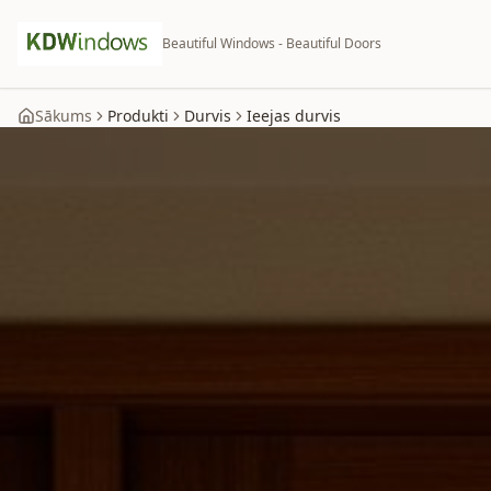
Beautiful Windows - Beautiful Doors
Sākums
Produkti
Durvis
Ieejas durvis