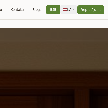
io
Kontakti
Blogs
B2B
LV
Pieprasījums