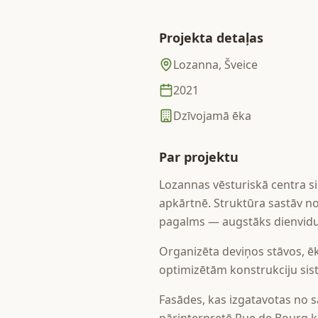
Projekta detaļas
Lozanna, Šveice
2021
Dzīvojamā ēka
Par projektu
Lozannas vēsturiskā centra sir
apkārtnē. Struktūra sastāv no
pagalms — augstāks dienvidu
Organizēta deviņos stāvos, ēk
optimizētām konstrukciju sis
Fasādes, kas izgatavotas no 