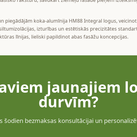
asisko raksturu, savukārt ziemeļu fasāde pieņem izteiksmīg
 piegādājām koka-alumīnija HM88 Integral logus, veicinot 
siltumizolācijas, izturības un estētiskās precizitātes standa
tūras līnijas, lieliski papildinot abas fasāžu koncepcijas.
aviem jaunajiem l
durvīm?
ms šodien bezmaksas konsultācijai un personali