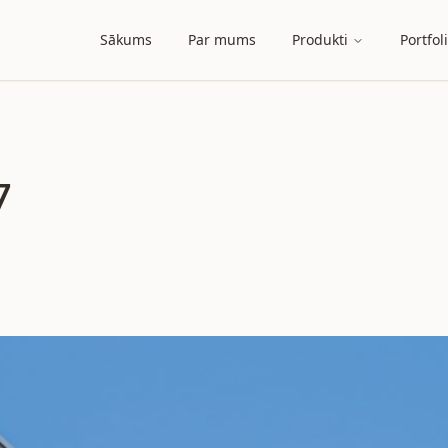
Sākums
Par mums
Produkti
Portfol
7