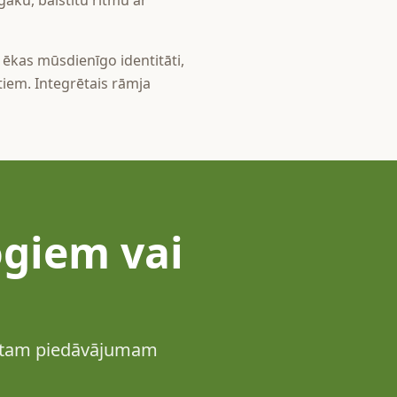
āku, balstītu ritmu ar
ēkas mūsdienīgo identitāti,
rtiem. Integrētais rāmja
ogiem vai
zētam piedāvājumam