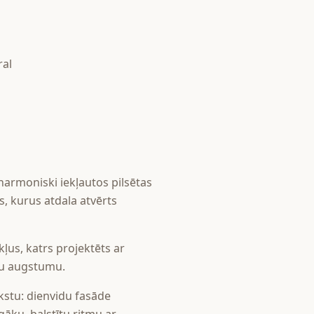
ral
 harmoniski iekļautos pilsētas
, kurus atdala atvērts
ļus, katrs projektēts ar
stu augstumu.
stu: dienvidu fasāde