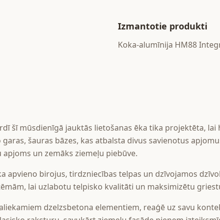
Izmantotie produkti
Koka-alumīnija HM88 Integ
dī šī mūsdienīgā jauktās lietošanas ēka tika projektēta, lai
 garas, šauras bāzes, kas atbalsta divus savienotus apjomus
 apjoms un zemāks ziemeļu piebūve.
a apvieno birojus, tirdzniecības telpas un dzīvojamos dzīvok
tēmām, lai uzlabotu telpisko kvalitāti un maksimizētu grie
saliekamiem dzelzsbetona elementiem, reaģē uz savu kontek