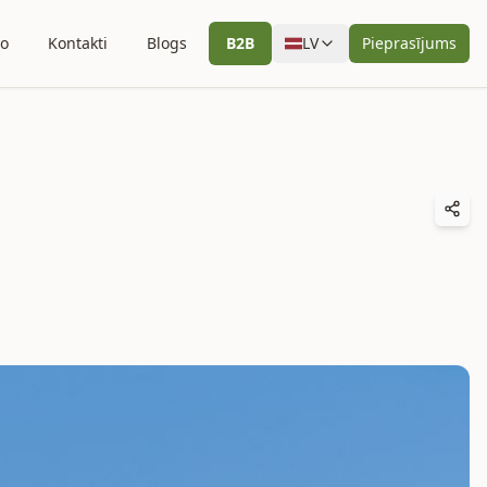
io
Kontakti
Blogs
B2B
LV
Pieprasījums