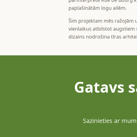
pārinterpretē Rue de Bourg kl
paplašinātām logu ailēm.
Šim projektam mēs ražojām un
vienlaikus atbilstot augstiem 
dizains nodrošina tīras arhitek
Gatavs s
Sazinieties ar mu