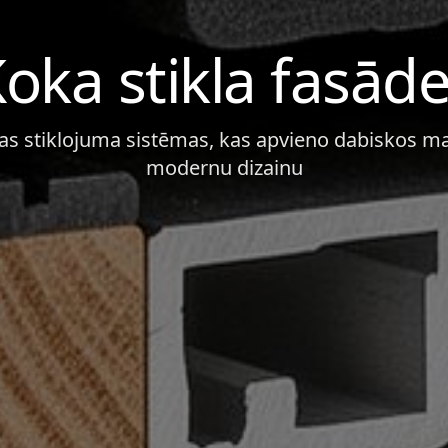
oka stikla fasād
as stiklojuma sistēmas, kas apvieno dabiskos ma
modernu dizainu