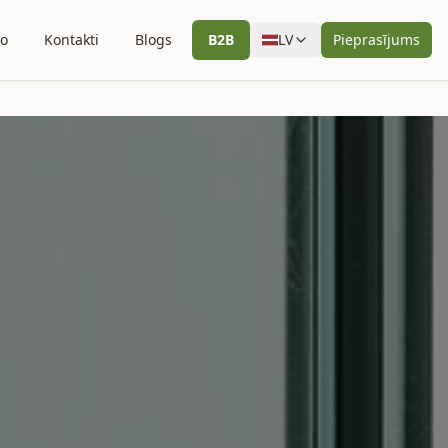
io
Kontakti
Blogs
B2B
LV
Pieprasījums