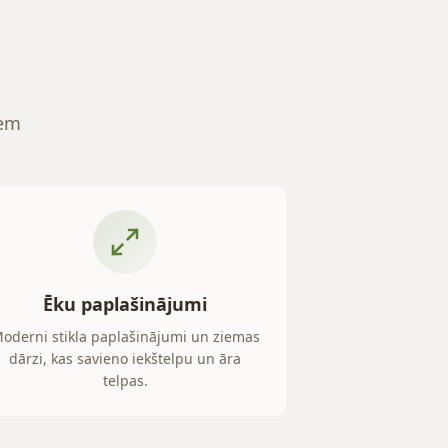
iem
Ēku paplašinājumi
oderni stikla paplašinājumi un ziemas
dārzi, kas savieno iekštelpu un āra
telpas.