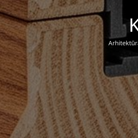
K
Arhitektūr