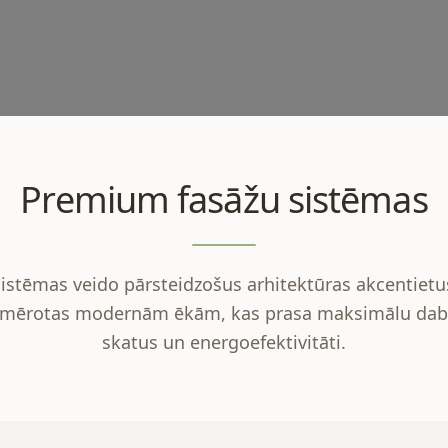
Premium fasāžu sistēmas
istēmas veido pārsteidzošus arhitektūras akcentietus,
 piemērotas modernām ēkām, kas prasa maksimālu da
skatus un energoefektivitāti.