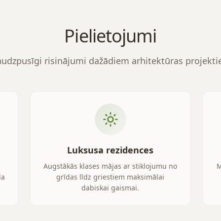
Pielietojumi
udzpusīgi risinājumi dažādiem arhitektūras projekt
Luksusa rezidences
Augstākās klases mājas ar stiklojumu no
M
la
grīdas līdz griestiem maksimālai
dabiskai gaismai.