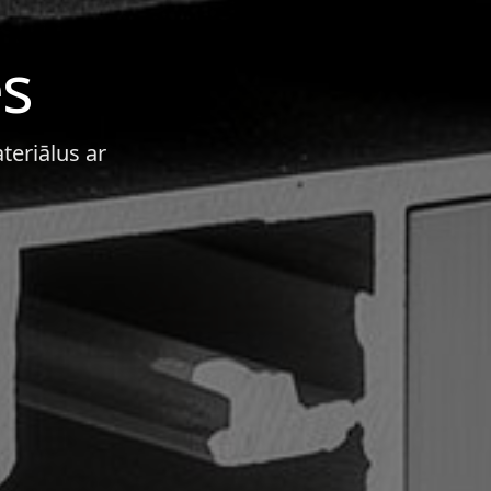
es
teriālus ar