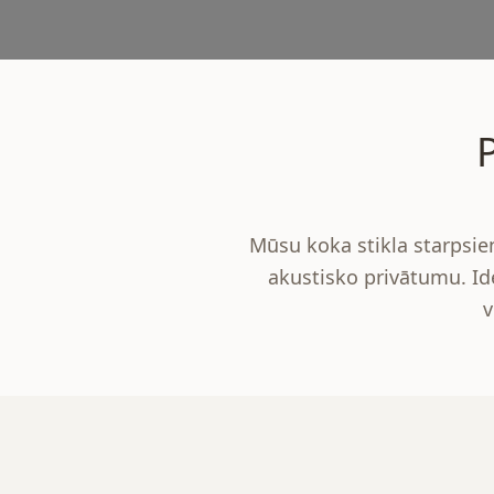
Mūsu koka stikla starpsien
akustisko privātumu. Id
v