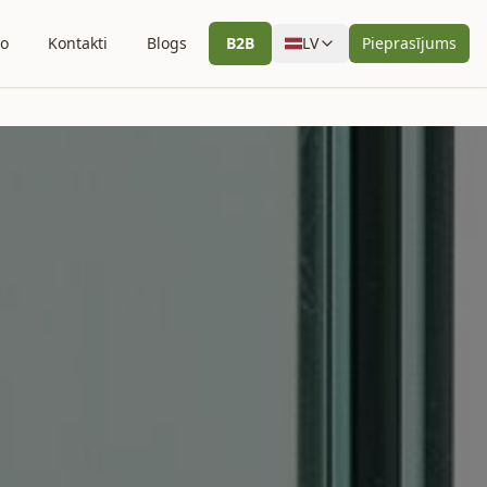
io
Kontakti
Blogs
B2B
LV
Pieprasījums