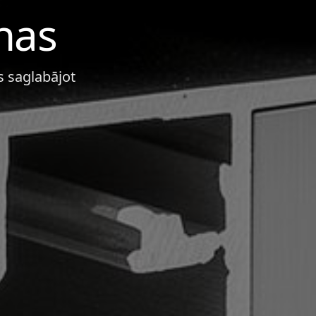
enas
us saglabājot