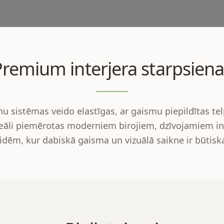
Premium interjera starpsiena
u sistēmas veido elastīgas, ar gaismu piepildītas te
eāli piemērotas moderniem birojiem, dzīvojamiem in
idēm, kur dabiskā gaisma un vizuālā saikne ir būtisk